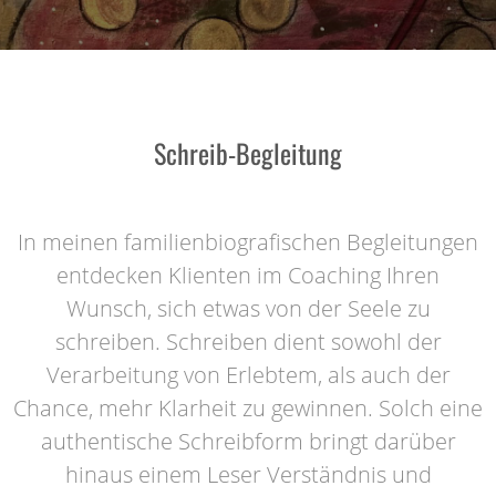
Schreib-Begleitung
In meinen familienbiografischen Begleitungen
entdecken Klienten im Coaching Ihren
Wunsch, sich etwas von der Seele zu
schreiben. Schreiben dient sowohl der
Verarbeitung von Erlebtem, als auch der
Chance, mehr Klarheit zu gewinnen. Solch eine
authentische Schreibform bringt darüber
hinaus einem Leser Verständnis und